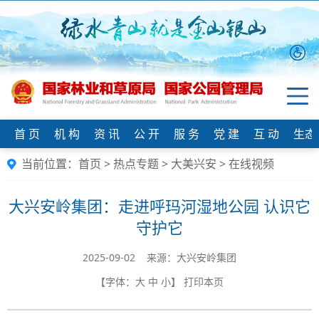
首 页
机 构
资 讯
公 开
服 务
党 建
互 动
生态
当前位置：
首页
>
热点专题
>
大美兴安
>
在线视频
大兴安岭集团：走进呼玛河湿地公园 认识它
守护它
2025-09-02 来源：大兴安岭集团
【字体：
大
中
小
】
打印本页