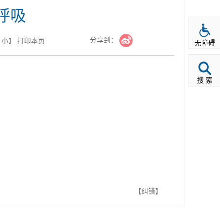
呼吸
分享到：
小
】
打印本页
无障碍
搜 索
【纠错】