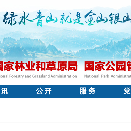
 讯
公 开
服 务
党