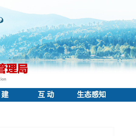
 建
互 动
生态感知