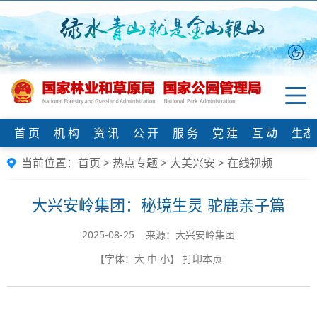
首 页
机 构
资 讯
公 开
服 务
党 建
互 动
生态
当前位置：
首页
>
热点专题
>
大美兴安
>
在线视频
大兴安岭集团：秘境生灵 驼鹿亲子篇
2025-08-25 来源：大兴安岭集团
【字体：
大
中
小
】
打印本页