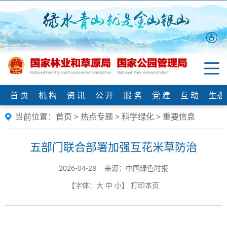
首 页
机 构
资 讯
公 开
服 务
党 建
互 动
生态
当前位置：
首页
>
热点专题
>
科学绿化
>
重要信息
五部门联合部署加强互花米草防治
2026-04-28 来源：中国绿色时报
【字体：
大
中
小
】
打印本页