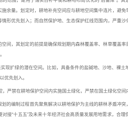
地的范围，是用于落实占补平衡和耕地布局优化的“后备库”。其
实施余量。划定时，耕地补充空间应与耕地空间集中连片，避免
等情形优先划入；而自然保护地、生态保护红线范围内，严重沙
的空间，其划定的前提是确保规划期内森林覆盖率、林草覆盖率
”。
，是实现扩绿的潜在空间。比如，具备条件的盐碱地、沙地、裸土
可以优先划入。
管控，严禁在耕地保护空间内实施国土绿化，严禁在国土绿化空
规划的编制过程首先聚焦解决以耕地保护为主线的耕林矛盾冲突
要对接“十五五”及未来十年经济社会高质量发展用地需求，合理