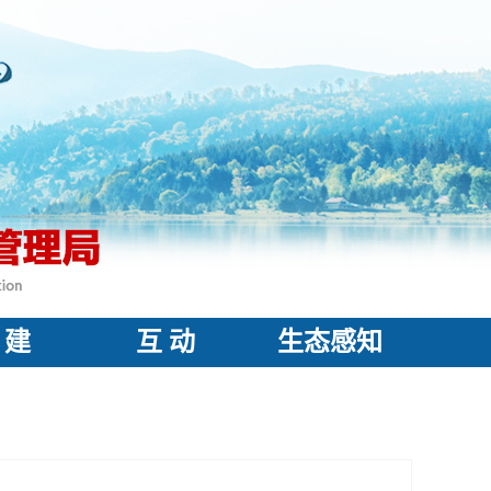
 建
互 动
生态感知