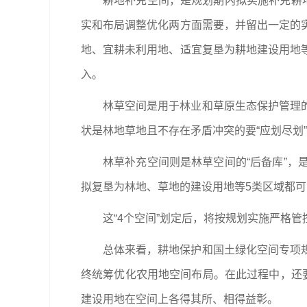
耕地补充空间，是规划期内拟实施补充耕
实和布局调整优化两方面需要，并留出一定的
地、宜耕未利用地、适宜复垦为耕地建设用地
入。
林草空间是用于林业和草原生态保护管理
状是林地草地且不存在矛盾冲突的要“应划尽划
林草补充空间则是林草空间的“后备库”
拟复垦为林地、草地的建设用地等5类区域都
这“4个空间”划定后，将按规划实施严格
总体来看，耕地保护和国土绿化空间专项
终统筹优化农用地空间布局。在此过程中，还
建设用地在空间上各得其所、相得益彰。