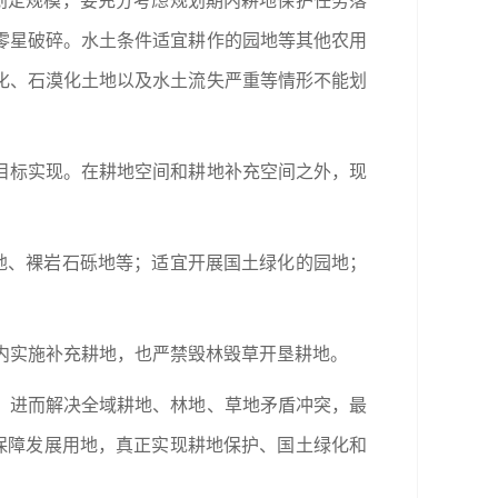
划定规模，要充分考虑规划期内耕地保护任务落
零星破碎。水土条件适宜耕作的园地等其他农用
化、石漠化土地以及水土流失严重等情形不能划
目标实现。在耕地空间和耕地补充空间之外，现
地、裸岩石砾地等；适宜开展国土绿化的园地；
间内实施补充耕地，也严禁毁林毁草开垦耕地。
，进而解决全域耕地、林地、草地矛盾冲突，最
保障发展用地，真正实现耕地保护、国土绿化和