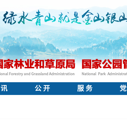
 讯
公 开
服 务
党