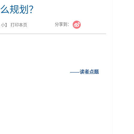
么规划？
分享到：
小
】
打印本页
——读者点题