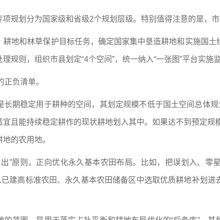
专项规划分为国家级和省级2个规划层级。特别值得注意的是，
）耕地和林草保护目标任务，确定国家集中垦造耕地和实施国土
理规则，组织市县划定“4个空间”，统一纳入“一张图”平台实施
的正负清单。
是长期稳定用于耕种的空间，其划定规模不低于国土空间总体规划
宜且能持续稳定耕作的现状耕地划入其中。如果达不到预定规模
耕地的农用地。
劣出”原则，正向优化永久基本农田布局。比如，把误划入、零
；从已建高标准农田、永久基本农田储备区中选取优质耕地补划进