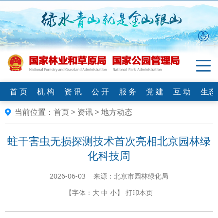
首 页
机 构
资 讯
公 开
服 务
党 建
互 动
生态
当前位置：
首页
>
资讯
>
地方动态
蛀干害虫无损探测技术首次亮相北京园林绿
化科技周
2026-06-03 来源：北京市园林绿化局
【字体：
大
中
小
】
打印本页