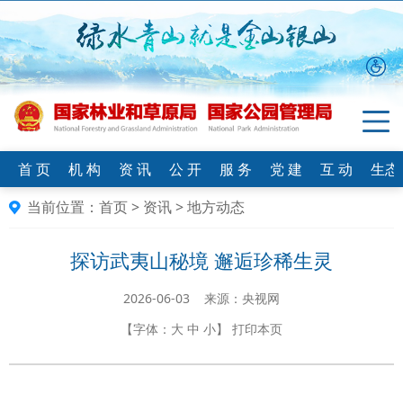
首 页
机 构
资 讯
公 开
服 务
党 建
互 动
生态
当前位置：
首页
>
资讯
>
地方动态
探访武夷山秘境 邂逅珍稀生灵
2026-06-03 来源：央视网
【字体：
大
中
小
】
打印本页