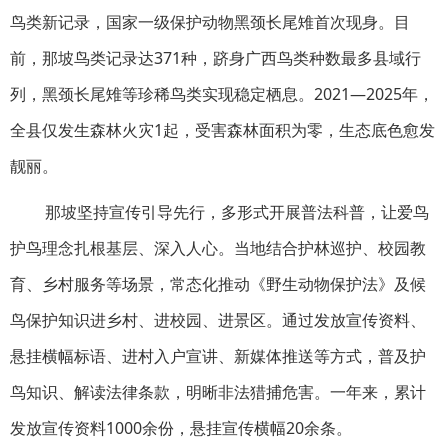
鸟类新记录，国家一级保护动物黑颈长尾雉首次现身。目
前，那坡鸟类记录达371种，跻身广西鸟类种数最多县域行
列，黑颈长尾雉等珍稀鸟类实现稳定栖息。2021—2025年，
全县仅发生森林火灾1起，受害森林面积为零，生态底色愈发
靓丽。
那坡坚持宣传引导先行，多形式开展普法科普，让爱鸟
护鸟理念扎根基层、深入人心。当地结合护林巡护、校园教
育、乡村服务等场景，常态化推动《野生动物保护法》及候
鸟保护知识进乡村、进校园、进景区。通过发放宣传资料、
悬挂横幅标语、进村入户宣讲、新媒体推送等方式，普及护
鸟知识、解读法律条款，明晰非法猎捕危害。一年来，累计
发放宣传资料1000余份，悬挂宣传横幅20余条。