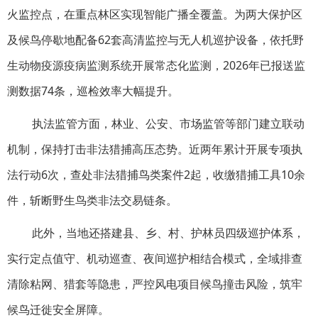
火监控点，在重点林区实现智能广播全覆盖。为两大保护区
及候鸟停歇地配备62套高清监控与无人机巡护设备，依托野
生动物疫源疫病监测系统开展常态化监测，2026年已报送监
测数据74条，巡检效率大幅提升。
执法监管方面，林业、公安、市场监管等部门建立联动
机制，保持打击非法猎捕高压态势。近两年累计开展专项执
法行动6次，查处非法猎捕鸟类案件2起，收缴猎捕工具10余
件，斩断野生鸟类非法交易链条。
此外，当地还搭建县、乡、村、护林员四级巡护体系，
实行定点值守、机动巡查、夜间巡护相结合模式，全域排查
清除粘网、猎套等隐患，严控风电项目候鸟撞击风险，筑牢
候鸟迁徙安全屏障。