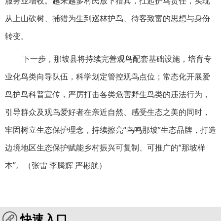
服务业增收。越来越多村民放下猎具，扛起护鸟责任，实现
从上山砍树、捕猎为生到巡林护鸟、待客致富的思想与身份
转变。
下一步，那坡县将持续完善观鸟配套基础设施，培育专
业化鸟类向导队伍，科学划定管控观鸟点位；常态化开展爱
鸟护鸟科普宣传，严厉打击各类危害野生鸟类的违法行为，
引导群众及观鸟爱好者在亲近自然、感受生态之美的同时，
牢固树立生态保护理念，持续擦亮“鸟鸣那坡”生态品牌，打造
边境地区生态保护赋能乡村振兴可复制、可推广的“那坡样
本”。（
张雷 李腾辉 严彬航
）
快速入口