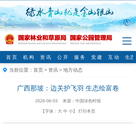
首 页
机 构
资 讯
公 开
服 务
党 建
互 动
生态
当前位置：
首页
>
资讯
>
地方动态
广西那坡：边关护飞羽 生态绘富卷
2026-06-03 来源：中国绿色时报
【字体：
大
中
小
】
打印本页