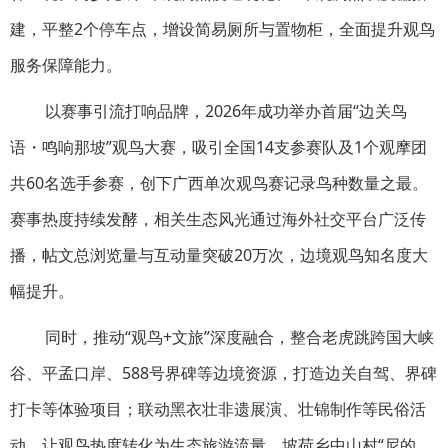
建，平整2个停车点，增设简易厕所与置物柜，全面提升观鸟
服务保障能力。
以赛事引流打响品牌，2026年成功举办首届“边关鸟
语・鸣响那坡”观鸟大赛，吸引全国14支参赛队及1个观摩团
共60名选手参赛，创下广西单次观鸟赛记录鸟种数量之最。
赛事热度持续发酵，相关生态风光通过海外社交平台广泛传
播，帖文总浏览量与互动量突破20万次，边境观鸟知名度大
幅提升。
同时，推动“观鸟+文旅”深度融合，整合老虎跳跨国大峡
谷、平孟口岸、588号界碑等边境资源，打造边关自驾、界碑
打卡等体验项目；联动黑衣壮非遗展演、壮锦制作等民俗活
动，让观鸟热度转化为生态旅游流量，坡荷乡中山村“尼的