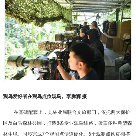
观鸟爱好者在观鸟点位观鸟。李腾辉 摄
在基础配套上，县林业局联合文旅部门，依托两大保护
区及白马森林公园，打造8条专业观鸟线路，覆盖多种典型森
林生境。同步完成7个观测点便道硬化、6个观测点铁皮棚搭