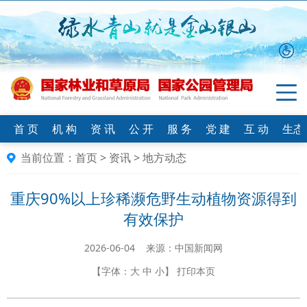
首 页
机 构
资 讯
公 开
服 务
党 建
互 动
生态
当前位置：
首页
>
资讯
>
地方动态
重庆90%以上珍稀濒危野生动植物资源得到
有效保护
2026-06-04 来源：中国新闻网
【字体：
大
中
小
】
打印本页