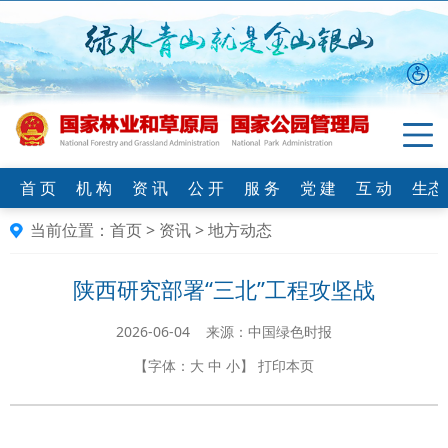
首 页
机 构
资 讯
公 开
服 务
党 建
互 动
生态
当前位置：
首页
>
资讯
>
地方动态
陕西研究部署“三北”工程攻坚战
2026-06-04 来源：中国绿色时报
【字体：
大
中
小
】
打印本页