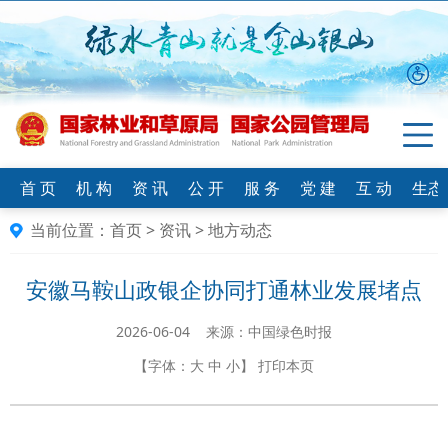
首 页
机 构
资 讯
公 开
服 务
党 建
互 动
生态
当前位置：
首页
>
资讯
>
地方动态
安徽马鞍山政银企协同打通林业发展堵点
2026-06-04 来源：中国绿色时报
【字体：
大
中
小
】
打印本页