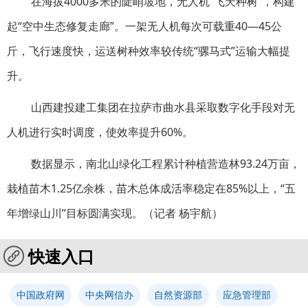
在海拔4000多米的陡峭坡地，无人机“飞天种树”，构建
起“空中生态修复走廊”。一架无人机每次可载重40—45公
斤，飞行速度快，运送树种效率较传统“骡马式”运输大幅提
升。
山西建投建工集团在拉萨市曲水县采取数字化手段对无
人机进行实时调度，使效率提升60%。
数据显示，南北山绿化工程累计种植营造林93.24万亩，
栽植苗木1.25亿余株，苗木总体成活率稳定在85%以上，“五
年增绿山川”目标圆满实现。（记者 杨宇航）
快速入口
中国政府网
中央网信办
自然资源部
应急管理部