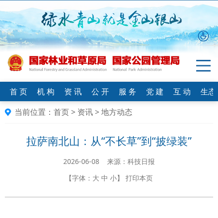
首 页
机 构
资 讯
公 开
服 务
党 建
互 动
生态
当前位置：
首页
>
资讯
>
地方动态
拉萨南北山：从“不长草”到“披绿装”
2026-06-08 来源：科技日报
【字体：
大
中
小
】
打印本页