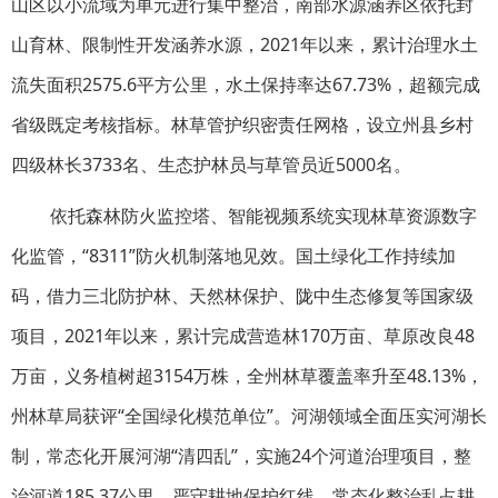
山区以小流域为单元进行集中整治，南部水源涵养区依托封
山育林、限制性开发涵养水源，2021年以来，累计治理水土
流失面积2575.6平方公里，水土保持率达67.73%，超额完成
省级既定考核指标。林草管护织密责任网格，设立州县乡村
四级林长3733名、生态护林员与草管员近5000名。
依托森林防火监控塔、智能视频系统实现林草资源数字
化监管，“8311”防火机制落地见效。国土绿化工作持续加
码，借力三北防护林、天然林保护、陇中生态修复等国家级
项目，2021年以来，累计完成营造林170万亩、草原改良48
万亩，义务植树超3154万株，全州林草覆盖率升至48.13%，
州林草局获评“全国绿化模范单位”。河湖领域全面压实河湖长
制，常态化开展河湖“清四乱”，实施24个河道治理项目，整
治河道185.37公里。严守耕地保护红线，常态化整治乱占耕