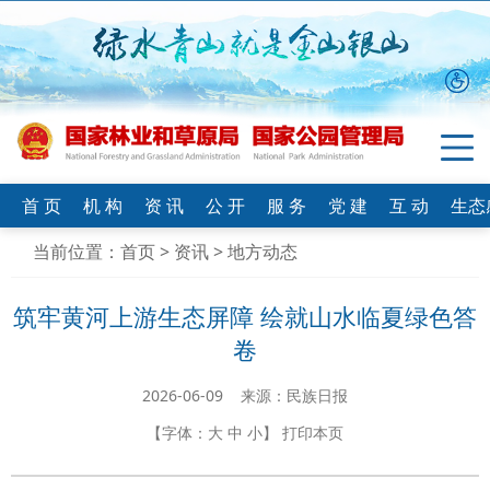
首 页
机 构
资 讯
公 开
服 务
党 建
互 动
生态
当前位置：
首页
>
资讯
>
地方动态
筑牢黄河上游生态屏障 绘就山水临夏绿色答
卷
2026-06-09 来源：民族日报
【字体：
大
中
小
】
打印本页