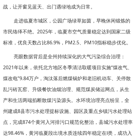
战，让开窗见蓝天、出门遇绿地成为日常。
走进临夏市城区，公园广场绿草如茵，早晚休闲锻炼的
市民络绎不绝。2025年，临夏市空气质量稳定达到国家二级
标准，优良天数占比86.9%，PM2.5、PM10指标稳步优化。
亮眼数据背后是全州持续深化的大气污染综合治理：
2021年以来，依托北方地区冬季清洁取暖项目实施“煤改气、
煤改电”9.84万户，淘汰落后燃煤锅炉和老旧机动车、关停散
乱污砖瓦窑、升级餐饮油烟治理、规范煤炭储运网点，从生
产和生活两端掐断散煤污染源头。水环境治理亮点纷呈，全
州建成8县市污水处理提标设施、园区及重点乡镇污水处理站
点，完成874个黄河入河排污口规范化整治，县城污水处理率
达98.46%，黄河临夏段出境水质连续四年稳定在Ⅰ类，成功入