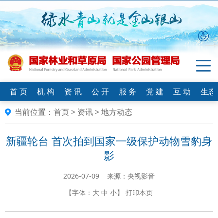
首 页
机 构
资 讯
公 开
服 务
党 建
互 动
生态
当前位置：
首页
>
资讯
>
地方动态
新疆轮台 首次拍到国家一级保护动物雪豹身
影
2026-07-09 来源：央视影音
【字体：
大
中
小
】
打印本页