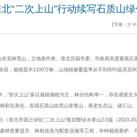
北“二次上山”行动续写石质山
【字体：
大
中
非宜林荒山，立地条件差。淮北历届市委、市政府高度重视石质
万余亩，栽植苗木1100万株，山场植被覆盖率从不到30%提高至8
，“首次上山”多以栽植侧柏为主，林分结构单一，存在易发生火
森林彩化美化，实现石质山由荒山变青山，再变生态山、碳汇山
淮北市国土绿化“二次上山”规划暨绿水青山2.0版（2023-2
观森林质量提升、林相改造与配套设施等工程，补种栽植黄栌、