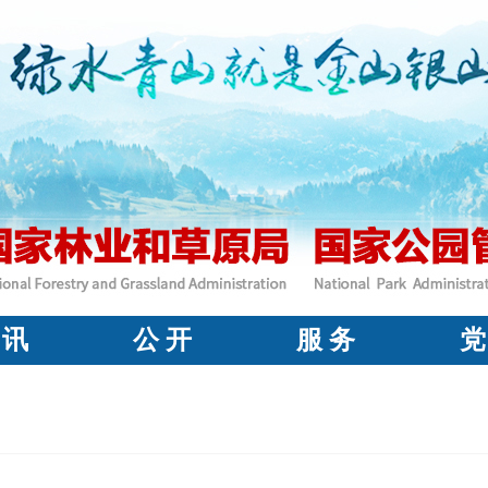
 讯
公 开
服 务
党