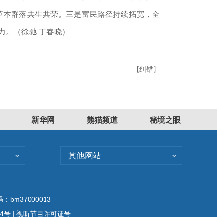
、草本群落共生共荣。三是富民路径持续拓宽，全
动力。（徐驰 丁春晓）
【纠错】
新华网
熊猫频道
秘境之眼
其他网站
bm37000013
04号
| 视听节目许可证号