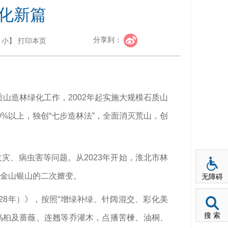
绿化新篇
分享到：
小
】
打印本页
山造林绿化工作，2002年起实施大规模石质山
0%以上，独创“七步造林法”，全面消灭荒山，创
灾、病虫害等问题。从2023年开始，淮北市林
、金山银山的二次嬗变。
无障碍
028年）》，按照“增绿补绿、针阔混交、彩化美
搜 索
乌桕及蔷薇、连翘等乔灌木，点播苦楝、油桐、