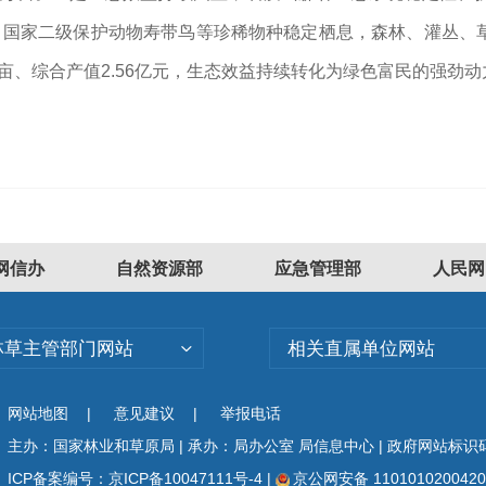
53种，国家二级保护动物寿带鸟等珍稀物种稳定栖息，森林、灌丛
6万亩、综合产值2.56亿元，生态效益持续转化为绿色富民的强劲
网信办
自然资源部
应急管理部
人民网
林草主管部门网站
相关直属单位网站
网站地图
|
意见建议
|
举报电话
主办：国家林业和草原局 | 承办：局办公室 局信息中心 | 政府网站标识码：
ICP备案编号：京ICP备10047111号-4
|
京公网安备 110101020042