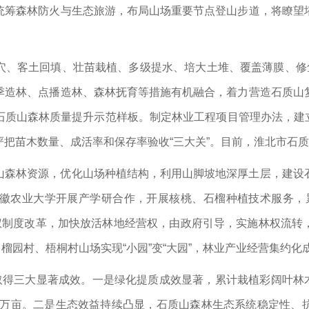
统筹森林防火与生态旅游，布局山场重要节点登山步道，将瞭望
穴、客土回填、壮苗栽植、多级提水、培大土堆、覆盖薄膜、修鱼
季造林、点播造林、森林抚育等措施有机融合，着力营造石质山
质山森林质量提升示范样板。制定林业工程项目管理办法，建立
把苗木数量、成活率和保存率验收“三大关”。目前，淮北市石质
山森林资源，优化山场种植结构，利用山脚坡地深厚土层，建设
农业大学开展产学研合作，开展核桃、石榴种植技术服务，累计
林权制度改革，加快放活林地经营权，由政府引导，实施林权流转
，榴园村、梧桐村山场实现“小园”变“大园”，林业产业经营集约化
取得三大显著成效。一是绿化提质成效显著，累计栽植彩阔叶林木
1.5万亩。二是生态效益持续凸显，石质山森林生态系统稳定性