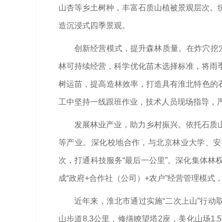
山杏等乡土树种，丰富石质山植被景观层次。
造沉浸式四季景观。
创新经营模式，提升森林质量。在炸穴挖
林可持续经营，科学优化苗木选择标准，将雨
树运苗，提高造林效率，打造具有淮北特色的石
工中坚持一线跟班作业，技术人员现场指导，严
发展林业产业，助力乡村振兴。依托石质
等产业。深化校地合作，与北京林业大学、安徽
次，打通科技服务“最后一公里”。深化集体
成“政府+合作社（公司）+农户”经营管理模式
近年来，淮北市通过实施“二次上山”行动
山步道8.3公里，修缮瞭望塔2座，美化山场