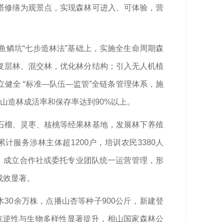
塔修缮为观景点，实现森林可进入、可体验，营
鳞坑“七步造林法”基础上，实施全生命周期森
复层林、混交林，优化林分结构；引入无人机植
健全 “标准—队伍—监管”全链条管理体系，施
山造林成活率和保存率达到90%以上。
石榴、灵枣、核桃等经果林基地，发展林下养殖
服务涉林主体超1200户，培训农民3380人
，成立合作社或委托专业团队统一运营管理，形
成效显著。
30余万株，点播山杏等种子900公斤，新建登
、抗逆性与生物多样性显著提升，相山国家森林公