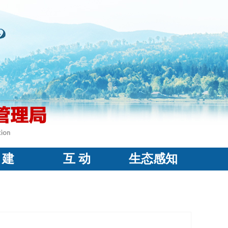
 建
互 动
生态感知