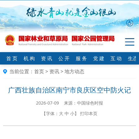
首 页
机 构
资 讯
公 开
服 务
党 建
互 动
生态
当前位置：
首页
>
资讯
>
地方动态
广西壮族自治区南宁市良庆区空中防火记
2026-07-09 来源：中国绿色时报
【字体：
大
中
小
】
打印本页