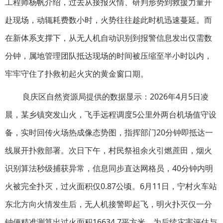
工程师杨帆介绍，过去从接报火情、研判形势到救援力量开
赴现场，动辄耗费数小时，火势往往趁此时机迅速蔓延。而
在新体系支撑下，从无人机自动识别到报警信息发出仅需数
分钟，属地管理团队抵达现场的时间被压缩至半小时以内，
牢牢守住了扑救初起火灾的黄金窗口期。
良庆区自然资源局提供的数据显示：2026年4月5日凌
晨，某乡镇突发山火，飞手远程调度5公里外两台机场值守设
备，实时回传火场热成像态势图，指挥部门20分钟即抵达一
线展开扑救部署。次日下午，村民祭祖余火引燃蔗田，烟火
识别算法秒级捕获异常，信息同步直达网格员，40分钟内明
火被完全扑灭，过火面积仅0.87公顷。6月11日，宁村火车站
东北方向火情发生后，无人机接警即起飞，明火扑灭仅一分
钟便精准测算出过火面积16634.7平方米，为后续灾害评估与