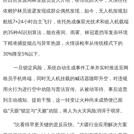
区自然资源局林业股负责人介绍，在传统防火中，火情往往
依赖护林员巡逻发现或群众偶然发现，如今，无人机按规划
航线7×24小时自主飞行，依托热成像双光技术和嵌入机载端
的35种AI识别算法，能在夜间、雨雾、林冠遮挡等复杂环境
下精准捕捉烟点与异常热源，火情误检率从传统模式下的
30%降至5%以下。
一旦锁定风险，系统自动生成事件工单并实时推送至网
格员手机终端，同时无人机挂载的喊话器随即升空，对违规
用火行为进行空中劝阻与普法宣传。从被动等待、事后追责
到主动感知、提前干预，这一转变让火种尚未成势便已面
临“天眼”锁定与“天籁”劝阻，将人为火灾风险消弭于萌芽。
“比看得早更关键的是反应快。”大疆行业应用解决方案