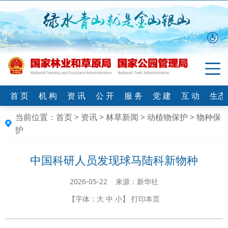
首 页
机 构
资 讯
公 开
服 务
党 建
互 动
生态
当前位置：
首页
>
资讯
>
林草新闻
>
动植物保护
>
物种保
护
中国科研人员发现球马陆科新物种
2026-05-22 来源：新华社
【字体：
大
中
小
】
打印本页