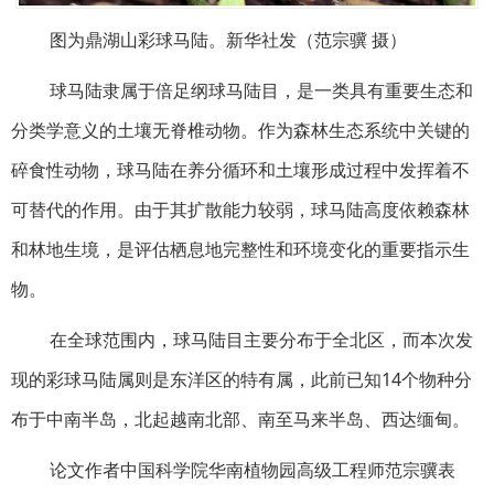
图为鼎湖山彩球马陆。新华社发（范宗骥 摄）
球马陆隶属于倍足纲球马陆目，是一类具有重要生态和
分类学意义的土壤无脊椎动物。作为森林生态系统中关键的
碎食性动物，球马陆在养分循环和土壤形成过程中发挥着不
可替代的作用。由于其扩散能力较弱，球马陆高度依赖森林
和林地生境，是评估栖息地完整性和环境变化的重要指示生
物。
在全球范围内，球马陆目主要分布于全北区，而本次发
现的彩球马陆属则是东洋区的特有属，此前已知14个物种分
布于中南半岛，北起越南北部、南至马来半岛、西达缅甸。
论文作者中国科学院华南植物园高级工程师范宗骥表