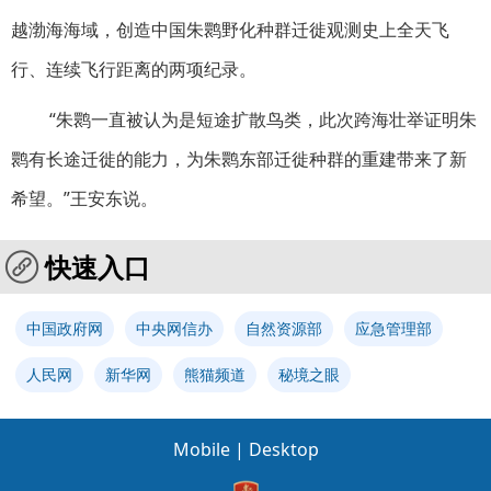
越渤海海域，创造中国朱鹮野化种群迁徙观测史上全天飞
行、连续飞行距离的两项纪录。
“朱鹮一直被认为是短途扩散鸟类，此次跨海壮举证明朱
鹮有长途迁徙的能力，为朱鹮东部迁徙种群的重建带来了新
希望。”王安东说。
快速入口
中国政府网
中央网信办
自然资源部
应急管理部
人民网
新华网
熊猫频道
秘境之眼
Mobile
|
Desktop