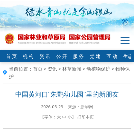
首 页
机 构
资 讯
公 开
服 务
党 建
互 动
生态
当前位置：
首页
>
资讯
>
林草新闻
>
动植物保护
>
物种保
护
中国黄河口“朱鹮幼儿园”里的新朋友
2026-05-23 来源：新华网
【字体：
大
中
小
】
打印本页