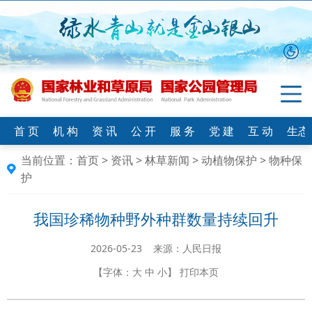
首 页
机 构
资 讯
公 开
服 务
党 建
互 动
生态
当前位置：
首页
>
资讯
>
林草新闻
>
动植物保护
>
物种保
护
我国珍稀物种野外种群数量持续回升
2026-05-23 来源：人民日报
【字体：
大
中
小
】
打印本页