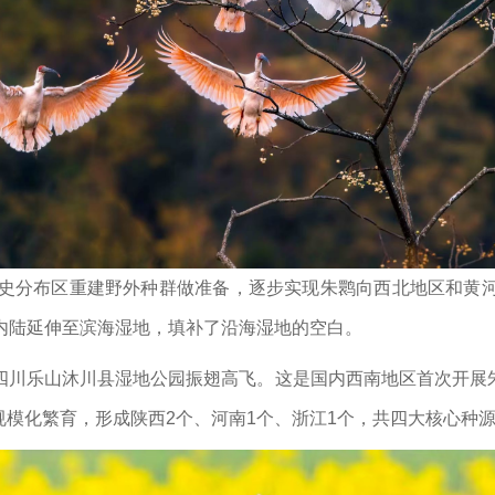
历史分布区重建野外种群做准备，逐步实现朱鹮向西北地区和黄
内陆延伸至滨海湿地，填补了沿海湿地的空白。
朱鹮在四川乐山沐川县湿地公园振翅高飞。这是国内西南地区首次开
模化繁育，形成陕西2个、河南1个、浙江1个，共四大核心种