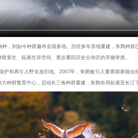
物种，到如今种群遍布全国多地。历经多年异地重建，朱鹮种群已
种群复壮、拓展生存空间、逐步重回历史分布区的关键举措。
地保护和再引入野化放归地。2007年，朱鹮被引入董寨国家级
南方种群繁育中心，启动长三角种群重建，朱鹮布局拓展至长江