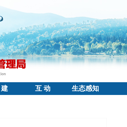
 建
互 动
生态感知