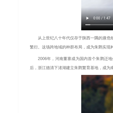
从上世纪八十年代仅存于陕西一隅的濒危
繁衍。这场跨地域的种群布局，成为朱鹮实现
2006年，河南董寨成为国内首个朱鹮迁
后，浙江德清下渚湖建立朱鹮繁育基地，成为