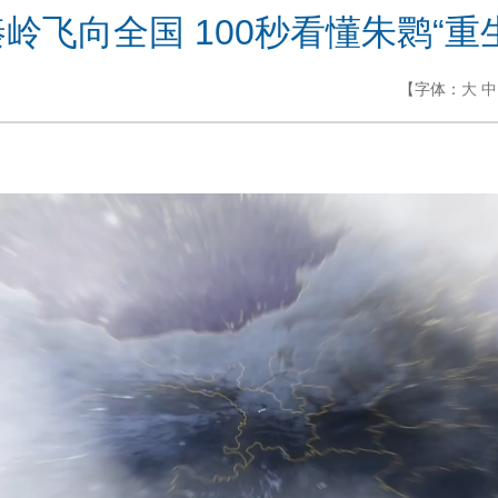
岭飞向全国 100秒看懂朱鹮“重
【字体：
大
中