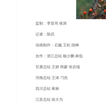
监制：李亚玮 侯涛
记者：陈武
动画制作：石巍 王松 段峥
合作：浙江总站 杨少鹏 林侃
甘肃总站 王妍 韩蒙 张吉瑞
河南总站 王涛 刁杰
四川总站 蒋林
江苏总站 徐大为