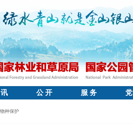
 讯
公 开
服 务
党
物种保护