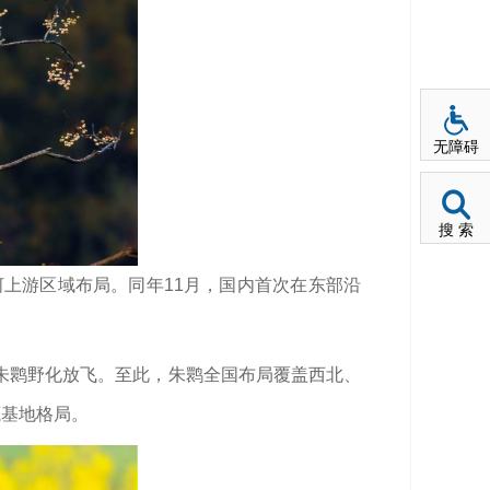
无障碍
搜 索
河上游区域布局。同年11月，国内首次在东部沿
展朱鹮野化放飞。至此，朱鹮全国布局覆盖西北、
源基地格局。