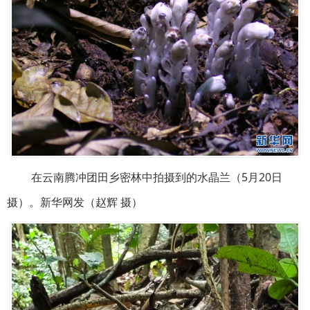
在云南腾冲团田乡密林中拍摄到的水晶兰（5月20日
摄）。新华网发（赵辉 摄）