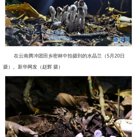
在云南腾冲团田乡密林中拍摄到的水晶兰（5月20日
摄）。新华网发（赵辉 摄）