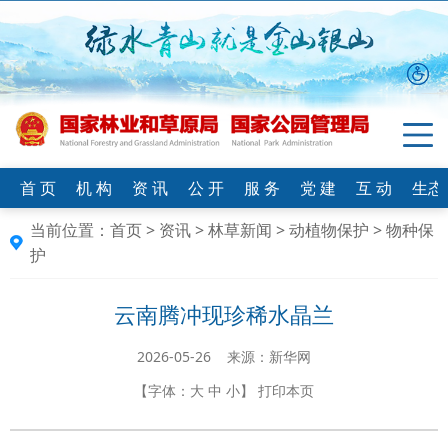
首 页
机 构
资 讯
公 开
服 务
党 建
互 动
生态
当前位置：
首页
>
资讯
>
林草新闻
>
动植物保护
>
物种保
护
云南腾冲现珍稀水晶兰
2026-05-26 来源：新华网
【字体：
大
中
小
】
打印本页