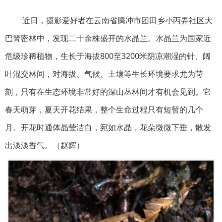
近日，摄影爱好者在云南省腾冲市团田乡小丙弄社区大
巴箐密林中，发现二十余株盛开的水晶兰。水晶兰为国家近
危级珍稀植物，生长于海拔800至3200米阴凉潮湿的针、阔
叶混交林间，对海拔、气候、土壤等生长环境要求尤为苛
刻，只有在生态环境非常好的深山丛林间才有机会见到。它
春天萌芽，夏天开花结果，整个生命过程只有短暂的几个
月。开花时通体晶莹洁白，宛如水晶，花朵微微下垂，散发
出淡淡香气。（赵辉）