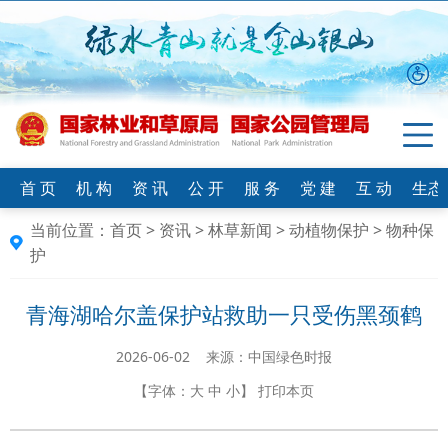
首 页
机 构
资 讯
公 开
服 务
党 建
互 动
生态
当前位置：
首页
>
资讯
>
林草新闻
>
动植物保护
>
物种保
护
青海湖哈尔盖保护站救助一只受伤黑颈鹤
2026-06-02 来源：中国绿色时报
【字体：
大
中
小
】
打印本页