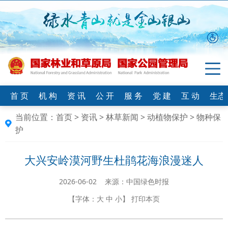
首 页
机 构
资 讯
公 开
服 务
党 建
互 动
生态
当前位置：
首页
>
资讯
>
林草新闻
>
动植物保护
>
物种保
护
大兴安岭漠河野生杜鹃花海浪漫迷人
2026-06-02 来源：中国绿色时报
【字体：
大
中
小
】
打印本页