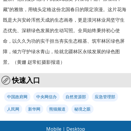
藏”的雅致，用镜头定格这份北国春日的限定浪漫。这片花海
既是大兴安岭浑然天成的生态画卷，更是漠河林业局坚守生
态优先、深耕绿色发展的生动写照。全局始终秉持初心使
命，以久久为功的实干担当夯实生态根基、筑牢林区绿色屏
障，倾力守护绿水青山，绘就北疆林区永续发展的绿色图
景。（
黄姗 赵常虹摄影报道
）
快速入口
中国政府网
中央网信办
自然资源部
应急管理部
人民网
新华网
熊猫频道
秘境之眼
Mobile
|
Desktop