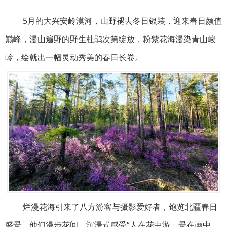
5月的大兴安岭漠河，山野褪去冬日银装，迎来春日颜值
巅峰，漫山遍野的野生杜鹃次第绽放，粉紫花海漫染青山峻
岭，绘就出一幅灵动秀美的春日长卷。
烂漫花海引来了八方游客与摄影爱好者，饱览北疆春日
盛景。他们漫步花间，沉浸式感受“人在花中游、景在画中