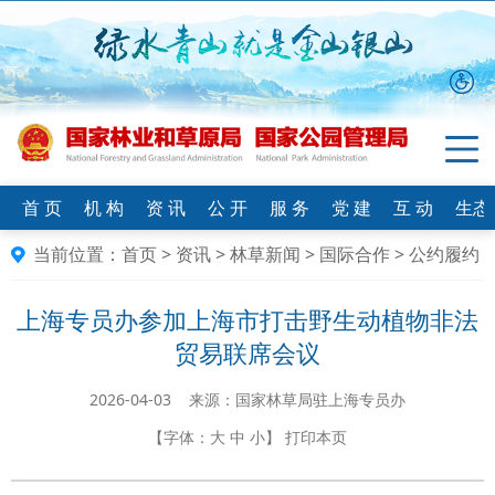
首 页
机 构
资 讯
公 开
服 务
党 建
互 动
生态
当前位置：
首页
>
资讯
>
林草新闻
>
国际合作
>
公约履约
上海专员办参加上海市打击野生动植物非法
贸易联席会议
2026-04-03 来源：国家林草局驻上海专员办
【字体：
大
中
小
】
打印本页