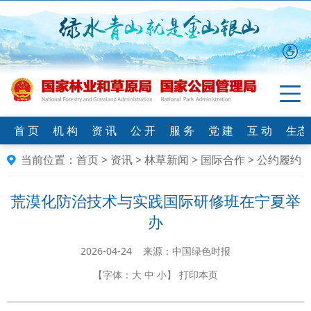
首 页
机 构
资 讯
公 开
服 务
党 建
互 动
生态
当前位置：
首页
>
资讯
>
林草新闻
>
国际合作
>
公约履约
荒漠化防治技术与实践国际研修班在宁夏举
办
2026-04-24 来源：中国绿色时报
【字体：
大
中
小
】
打印本页