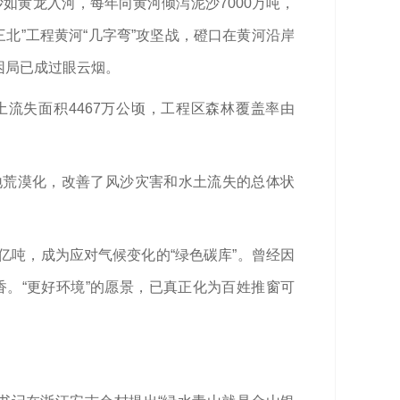
如黄龙入河，每年向黄河倾泻泥沙7000万吨，
北”工程黄河“几字弯”攻坚战，磴口在黄河沿岸
困局已成过眼云烟。
水土流失面积4467万公顷，工程区森林覆盖率由
地荒漠化，改善了风沙灾害和水土流失的总体状
亿吨，成为应对气候变化的“绿色碳库”。曾经因
。“更好环境”的愿景，已真正化为百姓推窗可