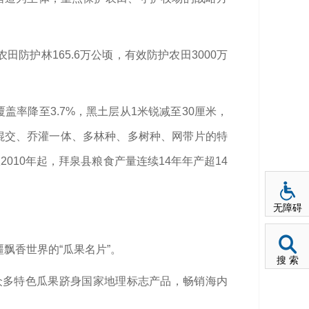
防护林165.6万公顷，有效防护农田3000万
率降至3.7%，黑土层从1米锐减至30厘米，
阔混交、乔灌一体、多林种、多树种、网带片的特
010年起，拜泉县粮食产量连续14年年产超14
无障碍
飘香世界的“瓜果名片”。
搜 索
有众多特色瓜果跻身国家地理标志产品，畅销海内