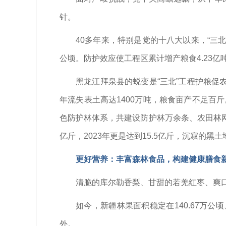
针。
40多年来，特别是党的十八大以来，“三北
公顷。防护效应使工程区累计增产粮食4.23亿
黑龙江拜泉县的蜕变是“三北”工程护粮促
年流失表土高达1400万吨，粮食亩产不足百
色防护林体系，共建设防护林万余条、农田林网万
亿斤，2023年更是达到15.5亿斤，沉寂的黑
更好营养：丰富森林食品，构建健康膳食
清脆的库尔勒香梨、甘甜的若羌红枣、爽口
如今，新疆林果面积稳定在140.67万
外。