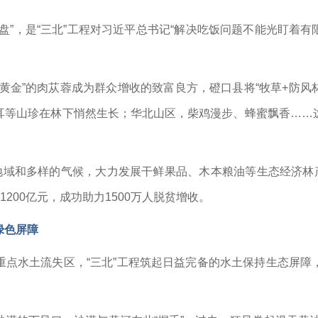
盘”，是“三北”工程对习近平总书记“解决吃饭问题不能光盯着有
黄金”的肉苁蓉成为群众增收的致富良方，磴口县将“牧草+防风林
耳等山珍在林下悄然生长；华北山区，柴鸡漫步、蜂蜜飘香……
地域和多样的气候，大力发展干鲜果品、木本粮油等生态经济林
1200亿元，成功助力1500万人脱贫增收。
绿色屏障
点水土流失区，“三北”工程筑起日益完备的水土保持生态屏障