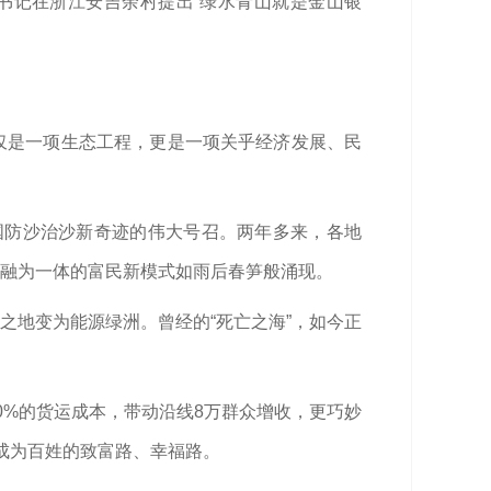
书记在浙江安吉余村提出“绿水青山就是金山银
仅是一项生态工程，更是一项关乎经济发展、民
中国防沙治沙新奇迹的伟大号召。两年多来，各地
益融为一体的富民新模式如雨后春笋般涌现。
之地变为能源绿洲。曾经的“死亡之海”，如今正
0%的货运成本，带动沿线8万群众增收，更巧妙
成为百姓的致富路、幸福路。