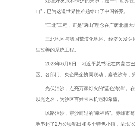
处理好发展和保护的关系，是一个世界性
山”，已为这道世界性难题给出了中国答案。
“三北”工程，正是“两山”理念在广袤北疆
三北地区与我国荒漠化地区、经济欠发达
生改善的系统工程。
2023年6月6日，习近平总书记在内蒙
区、各部门、央企民企协同联动，鏖战沙海，完
光伏治沙，点亮万家灯火的“蓝色海洋”。
以光之名，为沙区百姓带来机遇和希望。
以路治沙，穿沙而过的“幸福路”。赤峰市
地串起了2万公顷稻田和多个特色小镇，呈现“