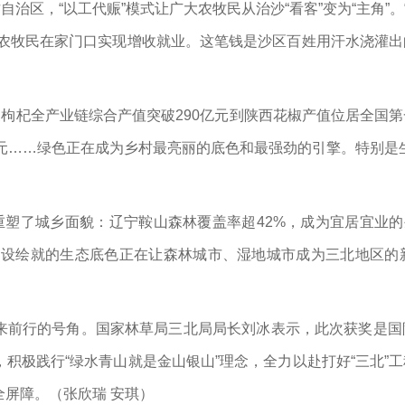
自治区，“以工代赈”模式让广大农牧民从治沙“看客”变为“主角”
万农牧民在家门口实现增收就业。这笔钱是沙区百姓用汗水浇灌出
夏枸杞全产业链综合产值突破290亿元到陕西花椒产值位居全国第
亿元……绿色正在成为乡村最亮丽的底色和最强劲的引擎。特别是
重塑了城乡面貌：辽宁鞍山森林覆盖率超42%，成为宜居宜业
建设绘就的生态底色正在让森林城市、湿地城市成为三北地区的新
来前行的号角。国家林草局三北局局长刘冰表示，此次获奖是国际
积极践行“绿水青山就是金山银山”理念，全力以赴打好“三北”工
全屏障。（
张欣瑞 安琪
）