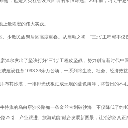
难题，也是人类社会发展面临的永恒课题。20年前，习近平总
大地上最恢宏的伟大实践。
区、少数民族聚居区高度重叠。从启动之初，“三北”工程就不仅
古巴彦淖尔发出了坚决打好“三北”工程攻坚战，努力创造新时代
成建设任务1093.33余万公顷，一系列将生态、社会、经济效
在库布其沙漠，一排排光伏板汇成无垠的蓝色海洋，将昔日的不毛
翁牛特旗的乌白穿沙公路如一条金丝带划破沙海，不仅降低了约4
公路牵引、产业跟进、旅游赋能”融合发展新图景，让治沙路真正