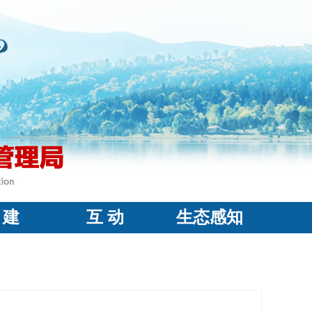
 建
互 动
生态感知