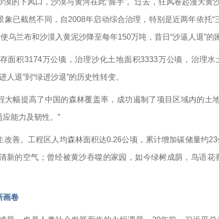
漠的下风口，沙漠与黄河在此“握手”。过去，狂风卷起漫天黄沙
象已截然不同，自2008年启动综合治理，特别是近两年依托“三
使乌兰布和沙漠入黄泥沙降至每年150万吨，昔日“沙逼人退”的
保存面积3174万公顷，治理沙化土地面积3333万公顷，治理
“沙进人退”到“绿进沙退”的历史性转变。
’工程大幅提高了中国的森林覆盖率，成功遏制了项目区域内的土
应能力及韧性。”
改善。工程区人均森林面积达0.26公顷，累计增加碳储量约23
清新的空气；曾经被黄沙吞噬的家园，如今绿树成荫，鸟语花香
新画卷