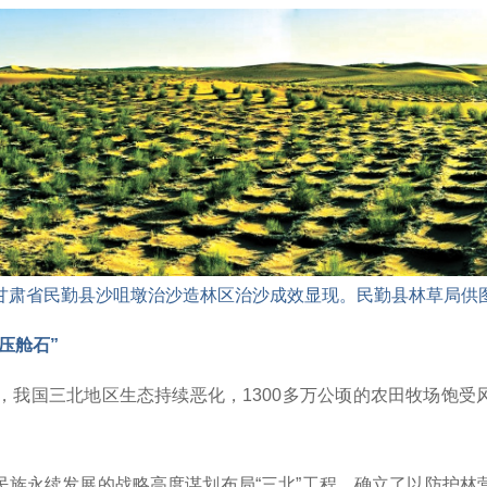
甘肃省民勤县沙咀墩治沙造林区治沙成效显现。民勤县林草局供
压舱石”
，我国三北地区生态持续恶化，1300多万公顷的农田牧场饱受风
民族永续发展的战略高度谋划布局“三北”工程，确立了以防护林