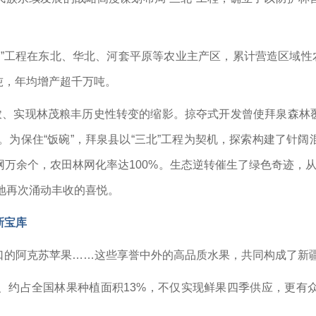
”工程在东北、华北、河套平原等农业主产区，累计营造区域性农田
吨，年均增产超千万吨。
农、实现林茂粮丰历史性转变的缩影。掠夺式开发曾使拜泉森林覆盖
斤。为保住“饭碗”，拜泉县以“三北”工程为契机，探索构建了针
余个，农田林网化率达100%。生态逆转催生了绿色奇迹，从2
土地再次涌动丰收的喜悦。
新宝库
的阿克苏苹果……这些享誉中外的高品质水果，共同构成了新疆
公顷、约占全国林果种植面积13%，不仅实现鲜果四季供应，更