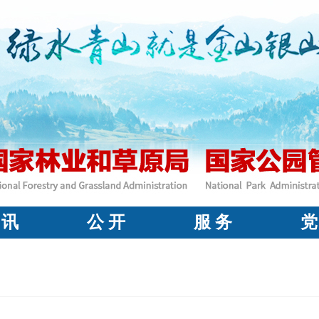
 讯
公 开
服 务
党