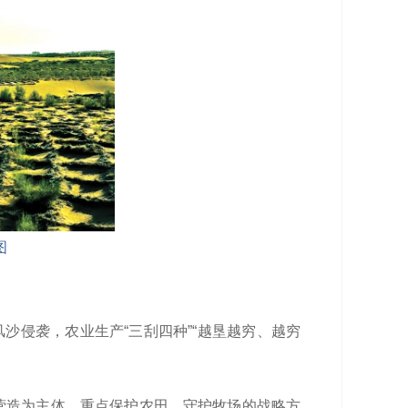
图
沙侵袭，农业生产“三刮四种”“越垦越穷、越穷
营造为主体，重点保护农田、守护牧场的战略方