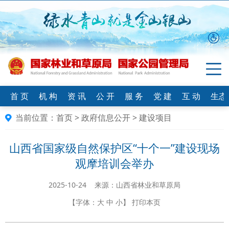
首 页
机 构
资 讯
公 开
服 务
党 建
互 动
生态
当前位置：
首页
>
政府信息公开
>
建设项目
山西省国家级自然保护区“十个一”建设现场
观摩培训会举办
2025-10-24 来源：山西省林业和草原局
【字体：
大
中
小
】
打印本页