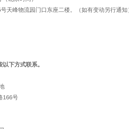
5
号天峰物流园门口东座二楼。（如有变动另行通知
。
按以下方式联系。
地
路
166
号