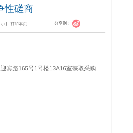
争性磋商
分享到：
小
】
打印本页
区迎宾路
165
号
1
号楼
13A16
室获取采购