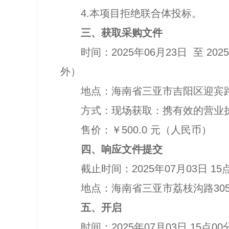
4.
本项目拒绝联合体投标。
三、获取采购文件
时间：
2025
年
06
月
23
日
至
2025
外）
地点：海南省三亚市吉阳区迎宾
方式：现场获取：携有效的营业
售价：￥
500.0
元（人民币）
四、响应文件提交
截止时间：
2025
年
07
月
03
日
15
地点：海南省三亚市荔枝沟路
30
五、开启
时间：
2025
年
07
月
03
日
15
点
00