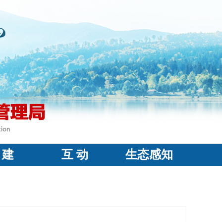
 建
互 动
生态感知