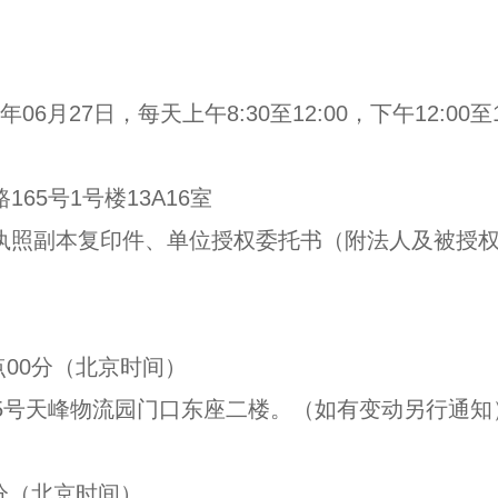
年
06
月
27
日，每天上午
8:30
至
12:00
，下午
12:00
至
路
165
号
1
号楼
13A16
室
执照副本复印件、单位授权委托书（附法人及被授
点
00
分（北京时间）
5
号天峰物流园门口东座二楼。（如有变动另行通知
分（北京时间）