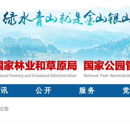
 讯
公 开
服 务
党
公告