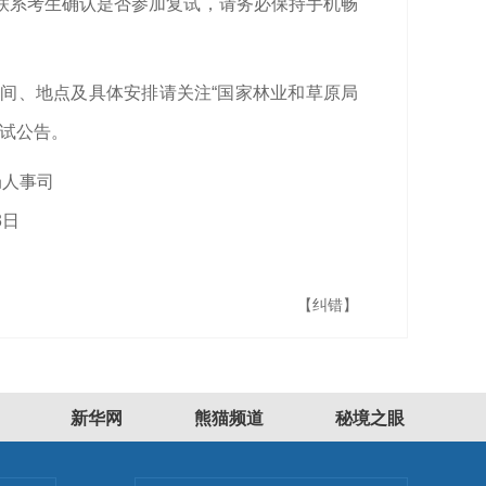
联系考生确认是否参加复试，请务必保持手机畅
间、地点及具体安排请关注“国家林业和草原局
网的复试公告。
局人事司
3日
【纠错】
新华网
熊猫频道
秘境之眼