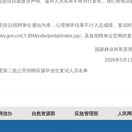
需提供自愿放弃声明。递补人员名单不再另行发布，我们将电话
安排以招聘单位通知为准，心理测评结果不计入总成绩。复试时
ry.gov.cn/LYJBM/xxfw/portal/index.jsp）及各招聘单位官
国家林业和草原
2026年5月1
年度第二批公开招聘应届毕业生复试人员名单
网信办
自然资源部
应急管理部
人民网