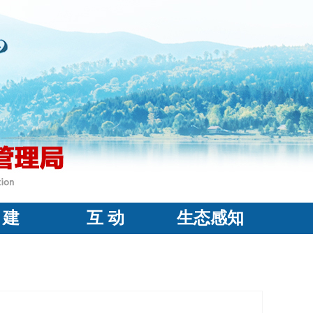
 建
互 动
生态感知