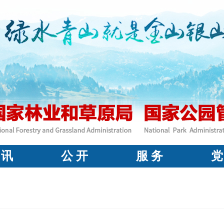
 讯
公 开
服 务
党