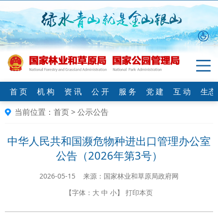
首 页
机 构
资 讯
公 开
服 务
党 建
互 动
生态
当前位置：
首页
>
公示公告
中华人民共和国濒危物种进出口管理办公室
公告（2026年第3号）
2026-05-15 来源：国家林业和草原局政府网
【字体：
大
中
小
】
打印本页