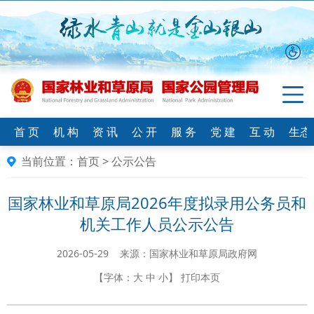
首 页
机 构
资 讯
公 开
服 务
党 建
互 动
生态
当前位置：
首页
>
公示公告
国家林业和草原局2026年度拟录用公务员和
机关工作人员公示公告
2026-05-29 来源：国家林业和草原局政府网
【字体：
大
中
小
】
打印本页