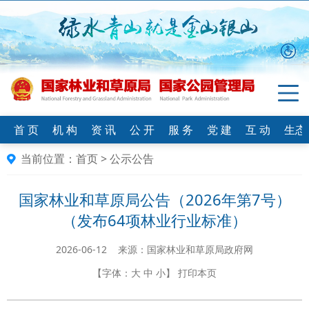
首 页
机 构
资 讯
公 开
服 务
党 建
互 动
生态
当前位置：
首页
>
公示公告
国家林业和草原局公告（2026年第7号）
（发布64项林业行业标准）
2026-06-12 来源：国家林业和草原局政府网
【字体：
大
中
小
】
打印本页