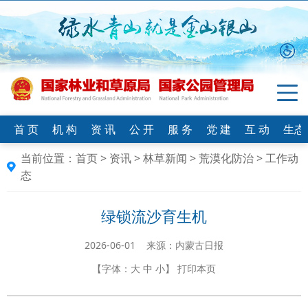
首 页
机 构
资 讯
公 开
服 务
党 建
互 动
生态
当前位置：
首页
>
资讯
>
林草新闻
>
荒漠化防治
>
工作动
态
绿锁流沙育生机
2026-06-01 来源：内蒙古日报
【字体：
大
中
小
】
打印本页