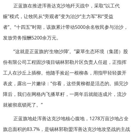
正蓝旗在推进浑善达克沙地歼灭战中，采取“以工代
赈”模式，让牧民从“旁观者”变为治沙“主力军”和“受益
者”。“十四五”时期，该旗累计带动5000余名牧民参与治沙，
发放劳务报酬5200余万元。
“这就是正蓝旗的‘生物沙障’。”蒙草生态环境（集团）股
份有限公司工程固沙项目锡林郭勒片区负责人任超，正指挥
工人在沙丘上插柳。他随手捡起一根柳条，用指甲轻轻拨开
表皮，露出一片嫩绿：“你看，这些黄柳都是活态的。插完沙
障后，我们在网格内飞播草籽，一两年后就能连成片，流沙
就被彻底锁死了。”
正蓝旗地处浑善达克沙地核心腹地，1278万亩沙地占全
旗总面积的83.7%，是锡林郭勒盟浑善达克沙地攻坚战的主战