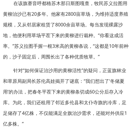
在该旗赛音呼都格苏木那日斯图嘎查，牧民苏义拉图用
黄柳治沙已有20多年。他家有2800亩草场，为维持适度养殖
规模，又从邻居家租赁了8000余亩草场。每当发现裸露沙
地，他便利用草场平茬下来的黄柳进行栽种。“你看这成活
率。”苏义拉图手握一根3米高的黄柳条说，“这都是10年前种
的，沙子固定后，周围长出了各种优质牧草。”
针对“如何保证治沙用的黄柳活性”的疑问，正蓝旗林业
和草原局副局长苏伦高娃揭开了谜底：“我们想出了‘冬储夏
用’的办法，把春冬平茬下来的黄柳条切成60公分后存入冷
库。为此，我们还租用了邻近多伦县和太仆寺旗的冷库，足
足储存了4亿株，不仅能满足全旗治沙需求，还能对外供应1
亿多株。”