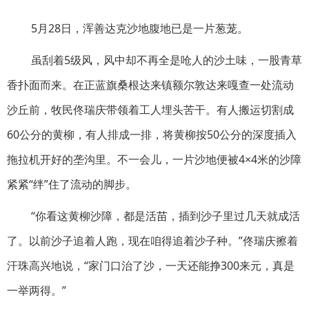
5月28日，浑善达克沙地腹地已是一片葱茏。
虽刮着5级风，风中却不再全是呛人的沙土味，一股青草
香扑面而来。在正蓝旗桑根达来镇额尔敦达来嘎查一处流动
沙丘前，牧民佟瑞庆带领着工人埋头苦干。有人搬运切割成
60公分的黄柳，有人排成一排，将黄柳按50公分的深度插入
拖拉机开好的垄沟里。不一会儿，一片沙地便被4×4米的沙障
紧紧“绊”住了流动的脚步。
“你看这黄柳沙障，都是活苗，插到沙子里过几天就成活
了。以前沙子追着人跑，现在咱得追着沙子种。”佟瑞庆擦着
汗珠高兴地说，“家门口治了沙，一天还能挣300来元，真是
一举两得。”