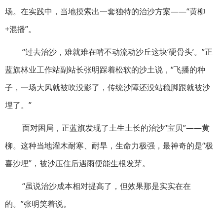
场。在实践中，当地摸索出一套独特的治沙方案——“黄柳
+混播”。
“过去治沙，难就难在啃不动流动沙丘这块‘硬骨头’。”正
蓝旗林业工作站副站长张明踩着松软的沙土说，“飞播的种
子，一场大风就被吹没影了，传统沙障还没站稳脚跟就被沙
埋了。”
面对困局，正蓝旗发现了土生土长的治沙“宝贝”——黄
柳。这种当地灌木耐寒、耐旱，生命力极强，最神奇的是“极
喜沙埋”，被沙压住后遇雨便能生根发芽。
“虽说治沙成本相对提高了，但效果那是实实在在
的。”张明笑着说。