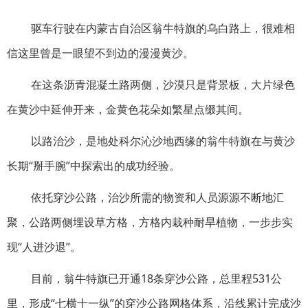
驱车行驶在内蒙古自治区翁牛特旗的乌白路上，很难相
信这里曾是一眼望不到边的漫漫黄沙。
在这条沥青混凝土路两侧，沙漠只是背景板，大片绿色
在黄沙中延伸开来，金黄色花朵如繁星点缀其间。
以路治沙，是地处科尔沁沙地西缘的翁牛特旗在与黄沙
长期“掰手腕”中探索出的成功经验。
依托穿沙公路，治沙所需的物资和人员源源不断地汇
聚，公路两侧埋设草方格，方格内栽种耐旱植物，一步步实
现“人进沙退”。
目前，翁牛特旗已开通18条穿沙公路，总里程531公
里，形成“七横十一纵”的穿沙公路网格体系，沿线累计完成沙