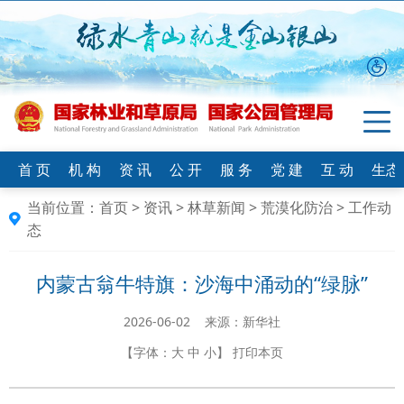
首 页
机 构
资 讯
公 开
服 务
党 建
互 动
生态
当前位置：
首页
>
资讯
>
林草新闻
>
荒漠化防治
>
工作动
态
内蒙古翁牛特旗：沙海中涌动的“绿脉”
2026-06-02 来源：新华社
【字体：
大
中
小
】
打印本页