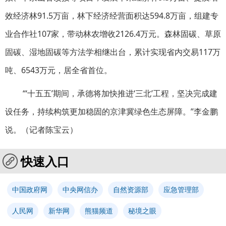
效经济林91.5万亩，林下经济经营面积达594.8万亩，组建专
业合作社107家，带动林农增收2126.4万元。森林固碳、草原
固碳、湿地固碳等方法学相继出台，累计实现省内交易117万
吨、6543万元，居全省首位。
“‘十五五’期间，承德将加快推进‘三北’工程，坚决完成建
设任务，持续构筑更加稳固的京津冀绿色生态屏障。”李金鹏
说。（记者陈宝云）
快速入口
中国政府网
中央网信办
自然资源部
应急管理部
人民网
新华网
熊猫频道
秘境之眼