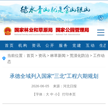
首 页
机 构
资 讯
公 开
服 务
党 建
互 动
生态
当前位置：
首页
>
资讯
>
林草新闻
>
荒漠化防治
>
工作动
态
承德全域列入国家“三北”工程六期规划
2026-06-05 来源：河北日报
【字体：
大
中
小
】
打印本页