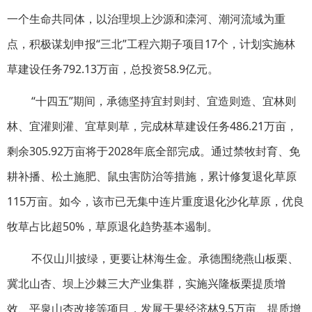
一个生命共同体，以治理坝上沙源和滦河、潮河流域为重
点，积极谋划申报“三北”工程六期子项目17个，计划实施林
草建设任务792.13万亩，总投资58.9亿元。
“十四五”期间，承德坚持宜封则封、宜造则造、宜林则
林、宜灌则灌、宜草则草，完成林草建设任务486.21万亩，
剩余305.92万亩将于2028年底全部完成。通过禁牧封育、免
耕补播、松土施肥、鼠虫害防治等措施，累计修复退化草原
115万亩。如今，该市已无集中连片重度退化沙化草原，优良
牧草占比超50%，草原退化趋势基本遏制。
不仅山川披绿，更要让林海生金。承德围绕燕山板栗、
冀北山杏、坝上沙棘三大产业集群，实施兴隆板栗提质增
效、平泉山杏改接等项目，发展干果经济林9.5万亩、提质增