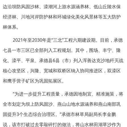
边沿坝防风固沙林、滦潮河上游水源涵养林、低山丘陵水保
经济林、川地河岸防护林和环城绿化美化风景林等五大防护
林体系。
2021年至2030年是“三北”工程六期建设期。目前，承德
七县一市三区已全部列入工程规划。其中，围场、丰宁、隆
化、滦平、平泉、承德县6县（市）列入浑善达克沙地歼灭战
核心攻坚区，兴隆、宽城和双桥区纳入协同推进区，双滦区
和鹰手营子矿区为巩固拓展区。
“为进一步提升工程质量，承德因地制宜、精准施策，将
全市划定为坝上防风固沙、燕山山地水源涵养和燕山南部巩
固提升3个生态综合治理区。”承德市林草局副局长李金鹏
说，该市打破过去零敲碎打的做法，将山水林田湖草沙作为