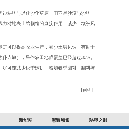
周边耕地与退化沙化草原，而不是沙漠与沙地。
风力对地表土壤颗粒的直接作用，减少土壤被风
覆盖可以提高农业生产，减少土壤风蚀，有助于
仆寺旗），旱作农田地膜覆盖已经超过30%。
并尽可能减少秋季翻耕、增加春季翻耕，翻耕与
【纠错】
新华网
熊猫频道
秘境之眼