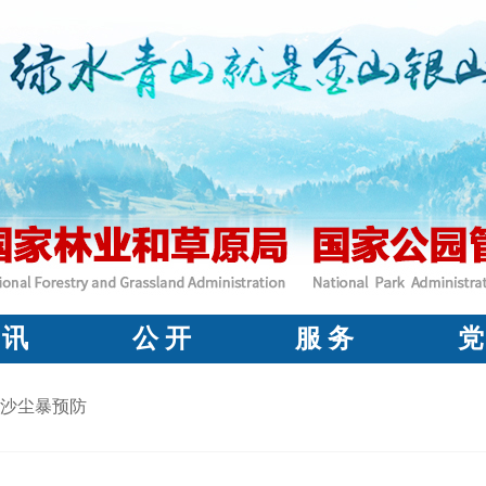
 讯
公 开
服 务
党
沙尘暴预防