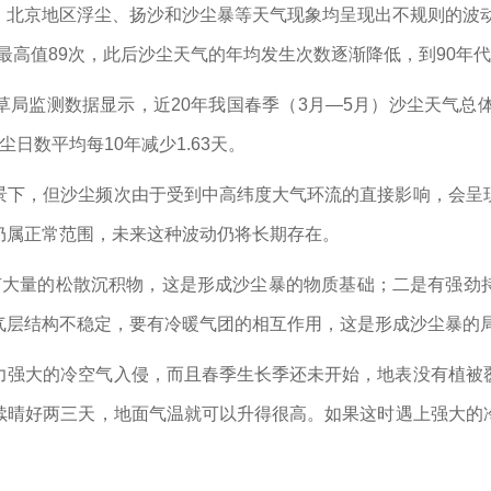
北京地区浮尘、扬沙和沙尘暴等天气现象均呈现出不规则的波动
现最高值89次，此后沙尘天气的年均发生次数逐渐降低，到90年代年
局监测数据显示，近20年我国春季（3月—5月）沙尘天气总
沙尘日数平均每10年减少1.63天。
景下，但沙尘频次由于受到中高纬度大气环流的直接影响，会呈
仍属正常范围，未来这种波动仍将长期存在。
有大量的松散沉积物，这是形成沙尘暴的物质基础；二是有强劲
气层结构不稳定，要有冷暖气团的相互作用，这是形成沙尘暴的
力强大的冷空气入侵，而且春季生长季还未开始，地表没有植被
续晴好两三天，地面气温就可以升得很高。如果这时遇上强大的