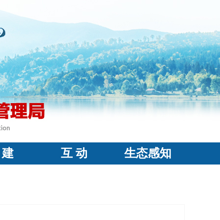
 建
互 动
生态感知