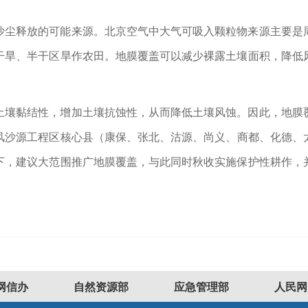
沙尘释放的可能来源。北京空气中大气可吸入颗粒物来源主要是
干旱、半干区旱作农田。地膜覆盖可以减少裸露土壤面积，降低
土壤黏结性，增加土壤抗蚀性，从而降低土壤风蚀。因此，地膜
风沙源工程区核心县（康保、张北、沽源、尚义、商都、化德、太
下，建议大范围推广地膜覆盖，与此同时秋收实施保护性耕作，
网信办
自然资源部
应急管理部
人民网