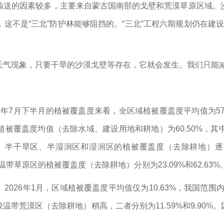
输送的因素较多，主要来自蒙古国南部的戈壁和荒漠草原区域。
不是“三北”防护林能够阻挡的。“三北”工程六期规划仍在建设中
天气现象，只要干旱的沙漠戈壁等存在，它就会发生。我们只能
25年7月下半月的植被覆盖度来看，全区域植被覆盖度平均值为5
被覆盖度均值（去除水域、建设用地和耕地）为60.50%，
、半干旱区、半湿润区和湿润区的植被覆盖度（去除耕地）逐渐增大，依
温带草原区的植被覆盖度（去除耕地）分别为23.09%和62.63%
026年1月，区域植被覆盖度平均值仅为10.63%，我国范围内
带荒漠区（去除耕地）稍高，二者分别为11.59%和9.90