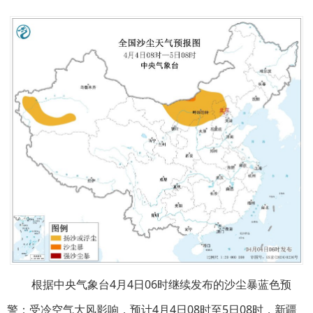
根据中央气象台
4
月
4
日
06
时
继续发布的沙尘暴蓝色预
警：受冷空气大风影响，预计
4
月
4
日
08
时至
5
日
08
时，新疆