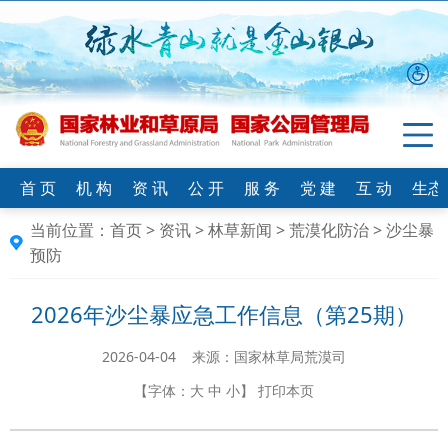
首 页
机 构
资 讯
公 开
服 务
党 建
互 动
生态
当前位置：
首页
>
资讯
>
林草新闻
>
荒漠化防治
>
沙尘暴
预防
2026年沙尘暴应急工作信息（第25期）
2026-04-04 来源：国家林草局荒漠司
【字体：
大
中
小
】
打印本页