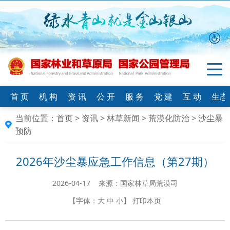
首 页
机 构
资 讯
公 开
服 务
党 建
互 动
生态
当前位置：
首页
>
资讯
>
林草新闻
>
荒漠化防治
>
沙尘暴
预防
2026年沙尘暴应急工作信息（第27期）
2026-04-17 来源：国家林草局荒漠司
【字体：
大
中
小
】
打印本页