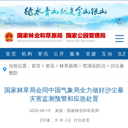
首 页
机 构
资 讯
公 开
服 务
党 建
互 动
生态
当前位置：
首页
>
资讯
>
林草新闻
>
荒漠化防治
>
沙尘暴
预防
国家林草局会同中国气象局全力做好沙尘暴
灾害监测预警和应急处置
2026-04-19 来源：国家林业和草原局
【字体：
大
中
小
】
打印本页