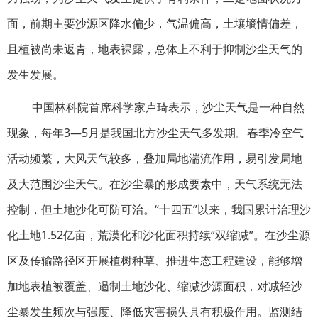
面，前期主要沙源区降水偏少，气温偏高，土壤墒情偏差，
且植被尚未返青，地表裸露，总体上不利于抑制沙尘天气的
发生发展。
中国林科院首席科学家卢琦表示，沙尘天气是一种自然
现象，每年3—5月是我国北方沙尘天气多发期。春季冷空气
活动频繁，大风天气较多，叠加局地湍流作用，易引发局地
及大范围沙尘天气。在沙尘暴的形成要素中，天气系统无法
控制，但土地沙化可防可治。“十四五”以来，我国累计治理沙
化土地1.52亿亩，荒漠化和沙化面积持续“双缩减”。在沙尘源
区及传输路径区开展植树种草、推进生态工程建设，能够增
加地表植被覆盖、遏制土地沙化、缩减沙源面积，对减轻沙
尘暴发生频次与强度、降低灾害损失具有积极作用。监测结