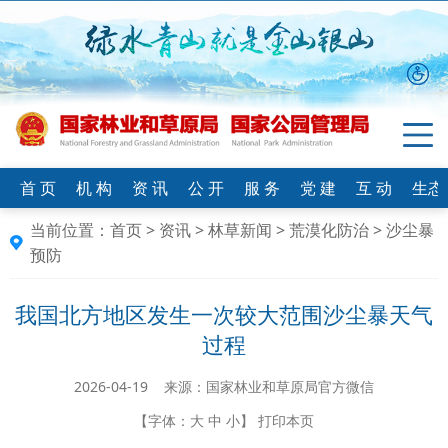
首 页
机 构
资 讯
公 开
服 务
党 建
互 动
生态
当前位置：
首页
>
资讯
>
林草新闻
>
荒漠化防治
>
沙尘暴
预防
我国北方地区发生一次较大范围沙尘暴天气
过程
2026-04-19 来源：国家林业和草原局官方微信
【字体：
大
中
小
】
打印本页