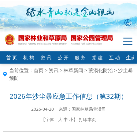
首 页
机 构
资 讯
公 开
服 务
党 建
互 动
生态
当前位置：
首页
>
资讯
>
林草新闻
>
荒漠化防治
>
沙尘暴
预防
2026年沙尘暴应急工作信息（第32期）
2026-04-20 来源：国家林草局荒漠司
【字体：
大
中
小
】
打印本页