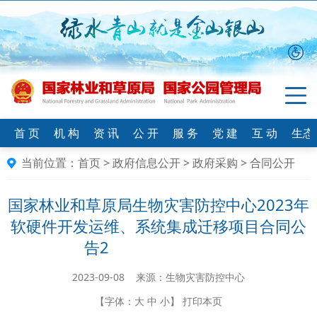
首 页
机 构
资 讯
公 开
服 务
党 建
互 动
生态
当前位置：
首页
>
政府信息公开
>
政府采购
>
合同公开
国家林业和草原局生物灾害防控中心2023年
软硬件开发运维、系统集成迁移项目合同公
告2
2023-09-08 来源：生物灾害防控中心
【字体：
大
中
小
】
打印本页