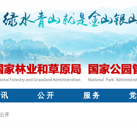
 讯
公 开
服 务
党
公开