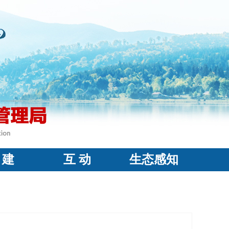
 建
互 动
生态感知