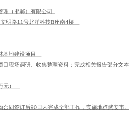
管理（邯郸）有限公司
文明路11号北洋科技B座南4楼
林基地建设项目
目现场调研、收集整理资料；完成相关报告部分文
0（万元）
（万元）
合同签订后90日内完成全部工作，实施地点武安市
5日