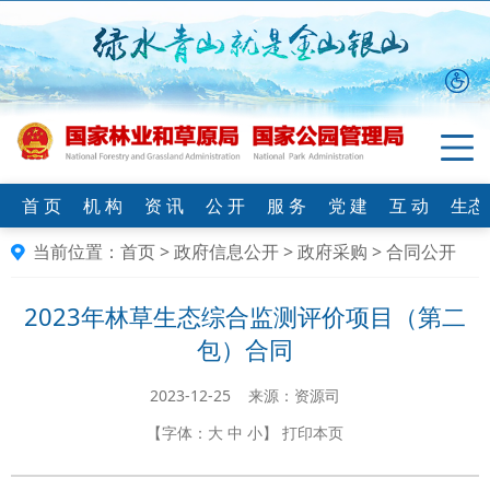
首 页
机 构
资 讯
公 开
服 务
党 建
互 动
生态
当前位置：
首页
>
政府信息公开
>
政府采购
>
合同公开
2023年林草生态综合监测评价项目（第二
包）合同
2023-12-25 来源：资源司
【字体：
大
中
小
】
打印本页