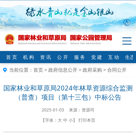
首 页
机 构
资 讯
公 开
服 务
党 建
互 动
生态
当前位置：
首页
>
政府信息公开
>
政府采购
>
合同公开
国家林业和草原局2024年林草资源综合监测
（普查）项目（第十三包）中标公告
2025-01-03 来源：资源司
【字体：
大
中
小
】
打印本页