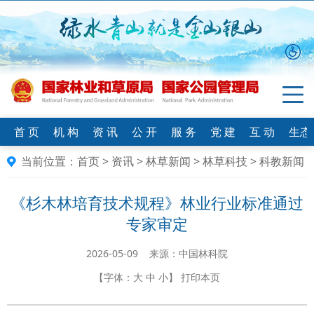
首 页
机 构
资 讯
公 开
服 务
党 建
互 动
生态
当前位置：
首页
>
资讯
>
林草新闻
>
林草科技
>
科教新闻
《杉木林培育技术规程》林业行业标准通过
专家审定
2026-05-09 来源：中国林科院
【字体：
大
中
小
】
打印本页