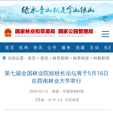
首 页
机 构
资 讯
公 开
服 务
党 建
互 动
生态
当前位置：
首页
>
资讯
>
林草新闻
>
林草科技
>
科教新闻
第七届全国林业院校校长论坛将于5月16日
在西南林业大学举行
2026-05-12 来源：中国绿色时报
【字体：
大
中
小
】
打印本页