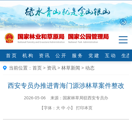
首 页
机 构
资 讯
公 开
服 务
党 建
互 动
生态
当前位置：
首页
>
资讯
>
林草新闻
>
动态
西安专员办推进青海门源涉林草案件整改
2026-05-06 来源：国家林草局驻西安专员办
【字体：
大
中
小
】
打印本页