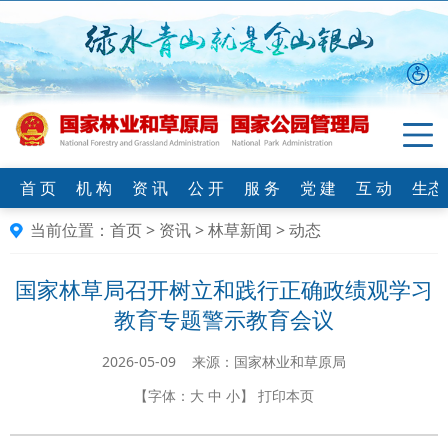
首 页
机 构
资 讯
公 开
服 务
党 建
互 动
生态
当前位置：
首页
>
资讯
>
林草新闻
>
动态
国家林草局召开树立和践行正确政绩观学习
教育专题警示教育会议
2026-05-09 来源：国家林业和草原局
【字体：
大
中
小
】
打印本页