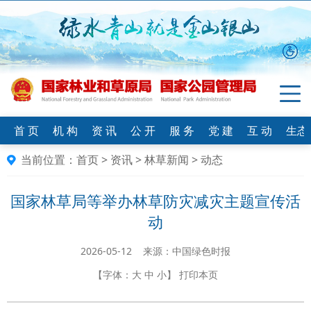
首 页
机 构
资 讯
公 开
服 务
党 建
互 动
生态
当前位置：
首页
>
资讯
>
林草新闻
>
动态
国家林草局等举办林草防灾减灾主题宣传活
动
2026-05-12 来源：中国绿色时报
【字体：
大
中
小
】
打印本页