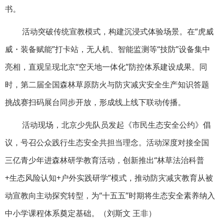
书。
活动突破传统宣教模式，构建沉浸式体验场景。在“虎威
威・装备赋能”打卡站，无人机、智能监测等“技防”设备集中
亮相，直观呈现北京“空天地一体化”防控体系建设成果。同
时，第二届全国森林草原防火与防灾减灾安全生产知识答题
挑战赛扫码展台同步开放，形成线上线下联动传播。
活动现场，北京少先队员发起《市民生态安全公约》倡
议，号召公众践行生态安全共担当理念。活动深度对接全国
三亿青少年进森林研学教育活动，创新推出“林草法治科普
+生态风险认知+户外实践研学”模式，推动防灾减灾教育从被
动宣教向主动探究转型，为“十五五”时期将生态安全素养纳入
中小学课程体系奠定基础。（刘斯文 王非）